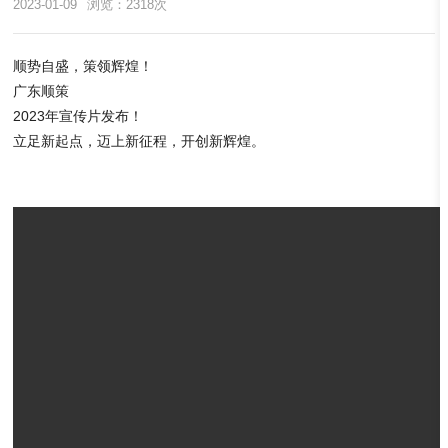
2023-01-09
浏览：2318次
顺势自盛，策领辉煌！
广东顺策
2023年宣传片发布！
立足新起点，迈上新征程，开创新辉煌。