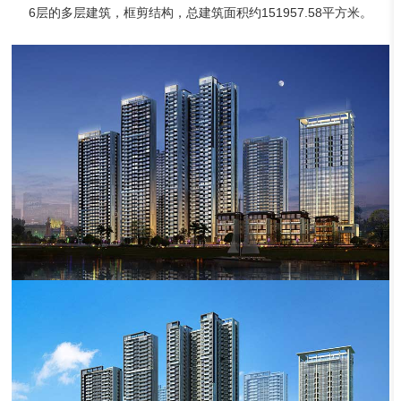
6层的多层建筑，框剪结构，总建筑面积约151957.58平方米。